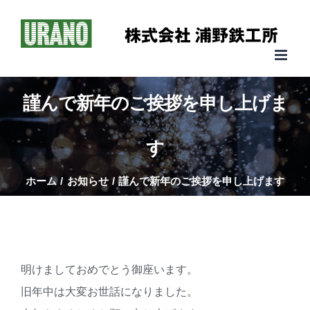
Skip
to
content
謹んで新年のご挨拶を申し上げま
す
ホーム
お知らせ
謹んで新年のご挨拶を申し上げます
明けましておめでとう御座います。
旧年中は大変お世話になりました。